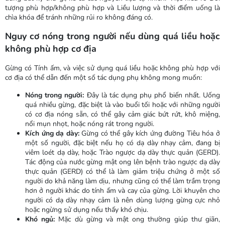
tượng phù hợp/không phù hợp và Liều lượng và thời điểm uống là
chìa khóa để tránh những rủi ro không đáng có.
Nguy cơ nóng trong người nếu dùng quá liều hoặc
không phù hợp cơ địa
Gừng có Tính ấm, và việc sử dụng quá liều hoặc không phù hợp với
cơ địa có thể dẫn đến một số tác dụng phụ không mong muốn:
Nóng trong người:
Đây là tác dụng phụ phổ biến nhất. Uống
quá nhiều gừng, đặc biệt là vào buổi tối hoặc với những người
có cơ địa nóng sẵn, có thể gây cảm giác bứt rứt, khô miệng,
nổi mụn nhọt, hoặc nóng rát trong người.
Kích ứng dạ dày:
Gừng có thể gây kích ứng đường Tiêu hóa ở
một số người, đặc biệt nếu họ có dạ dày nhạy cảm, đang bị
viêm loét dạ dày, hoặc Trào ngược dạ dày thực quản (GERD).
Tác động của nước gừng mật ong lên bệnh trào ngược dạ dày
thực quản (GERD) có thể là làm giảm triệu chứng ở một số
người do khả năng làm dịu, nhưng cũng có thể làm trầm trọng
hơn ở người khác do tính ấm và cay của gừng. Lời khuyên cho
người có dạ dày nhạy cảm là nên dùng lượng gừng cực nhỏ
hoặc ngừng sử dụng nếu thấy khó chịu.
Khó ngủ:
Mặc dù gừng và mật ong thường giúp thư giãn,