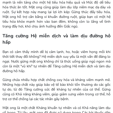
mạnh là nền tảng cho một hệ tiêu hóa hiệu quả và Mức độ dễ tiêu
hóa thức ăn tốt. Mật ong cũng giúp làm dịu lớp niêm mạc dạ dày và
ruột. Sự kết hợp này mang lại lợi ích kép: Gừng thúc đẩy tiêu hóa,
Mật ong hỗ trợ cân bằng vi khuẩn đường ruột, giúp bạn có một hệ
tiêu hóa khỏe mạnh hơn vào ban đêm, không còn lo lắng về tình
trạng đầy hơi, khó chịu ảnh hưởng đến Giấc ngủ.
Tăng cường Hệ miễn dịch và làm dịu đường hô
hấp
Bạn có cảm thấy mình dễ bị cảm lạnh, ho, hoặc viêm họng mỗi khi
thời tiết thay đổi không? Hệ miễn dịch suy yếu là một vấn đề đáng lo
ngại. Nước gừng mật ong không chỉ là thức uống giúp ngủ ngon mà
còn là một "vũ khí" tự nhiên để Tăng cường Hệ miễn dịch và làm dịu
đường hô hấp.
Gừng chứa nhiều hợp chất chống oxy hóa và kháng viêm mạnh mẽ.
Những hợp chất này giúp bảo vệ tế bào khỏi tổn thương do các gốc
tự do, từ đó Tăng cường sức đề kháng tự nhiên của cơ thể. Gừng
cũng có Khả năng kháng viêm, giúp giảm sưng viêm trong cơ thể, hỗ
trợ cơ thể chống lại các tác nhân gây bệnh.
Mật ong là một chất Kháng khuẩn tự nhiên và có Khả năng làm dịu
cổ họng. Từ lâu, mật ong đã được sử dụng trong Các bài thuốc dân