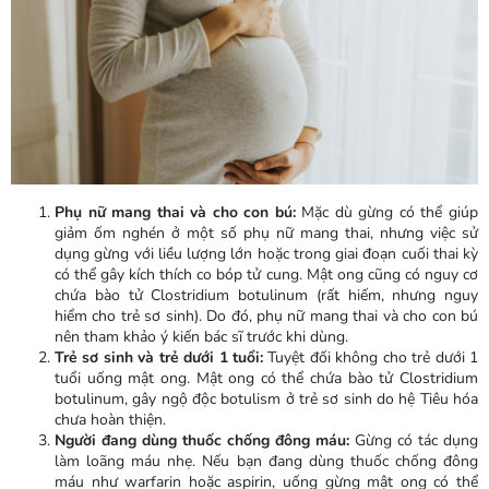
Phụ nữ mang thai và cho con bú:
Mặc dù gừng có thể giúp
giảm ốm nghén ở một số phụ nữ mang thai, nhưng việc sử
dụng gừng với liều lượng lớn hoặc trong giai đoạn cuối thai kỳ
có thể gây kích thích co bóp tử cung. Mật ong cũng có nguy cơ
chứa bào tử Clostridium botulinum (rất hiếm, nhưng nguy
hiểm cho trẻ sơ sinh). Do đó, phụ nữ mang thai và cho con bú
nên tham khảo ý kiến bác sĩ trước khi dùng.
Trẻ sơ sinh và trẻ dưới 1 tuổi:
Tuyệt đối không cho trẻ dưới 1
tuổi uống mật ong. Mật ong có thể chứa bào tử Clostridium
botulinum, gây ngộ độc botulism ở trẻ sơ sinh do hệ Tiêu hóa
chưa hoàn thiện.
Người đang dùng thuốc chống đông máu:
Gừng có tác dụng
làm loãng máu nhẹ. Nếu bạn đang dùng thuốc chống đông
máu như warfarin hoặc aspirin, uống gừng mật ong có thể