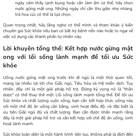
ngày cảm thấy lạnh bụng hoặc cần làm ấm cơ thể, hãy chọn
nước gừng mật ong. Những ngày chỉ cần thư giãn nhẹ nhàng,
trà hoa cúc có thể là lựa chọn.
Quan trọng nhất, hãy lắng nghe cơ thể mình và tham khảo ý kiến
chuyên gia Sức khỏe nếu bạn có bất kỳ bệnh nền nào hoặc lo ngại về
việc sử dụng các thành phần tự nhiên này.
Lời khuyên tổng thể: Kết hợp nước gừng mật
ong với lối sống lành mạnh để tối ưu Sức
khỏe
Uống nước gừng mật ong trước khi đi ngủ là một thói quen tốt,
mang lại nhiều lợi ích cho Giấc ngủ, Tiêu hóa và Hệ miễn dịch. Tuy
nhiên, đây chỉ là một giải pháp hỗ trợ. Đừng kỳ vọng nó là "thần
dược" có thể thay thế một Lối sống lành mạnh tổng thể. Để tối ưu
Sức khỏe và chất lượng cuộc sống, bạn cần kết hợp thức uống này
với một chế độ ăn uống cân bằng, sinh hoạt điều độ, và đặc biệt là
ưu tiên Giấc ngủ đủ và chất lượng. Bạn cần được nhấn mạnh rằng
đây là một giải pháp hỗ trợ và cần kết hợp với chế độ ăn uống, sinh
hoạt lành mạnh.
Sức khỏe toàn diện là một hành trình liên tục, không phải là đích đến