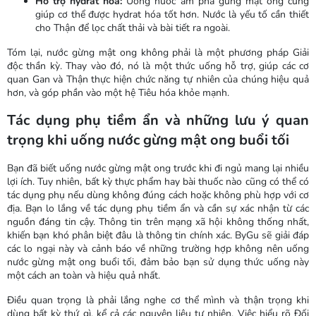
Hỗ trợ hydrat hóa:
Uống nước ấm pha gừng mật ong cũng
giúp cơ thể được hydrat hóa tốt hơn. Nước là yếu tố cần thiết
cho Thận để lọc chất thải và bài tiết ra ngoài.
Tóm lại, nước gừng mật ong không phải là một phương pháp Giải
độc thần kỳ. Thay vào đó, nó là một thức uống hỗ trợ, giúp các cơ
quan Gan và Thận thực hiện chức năng tự nhiên của chúng hiệu quả
hơn, và góp phần vào một hệ Tiêu hóa khỏe mạnh.
Tác dụng phụ tiềm ẩn và những lưu ý quan
trọng khi uống nước gừng mật ong buổi tối
Bạn đã biết uống nước gừng mật ong trước khi đi ngủ mang lại nhiều
lợi ích. Tuy nhiên, bất kỳ thực phẩm hay bài thuốc nào cũng có thể có
tác dụng phụ nếu dùng không đúng cách hoặc không phù hợp với cơ
địa. Bạn lo lắng về tác dụng phụ tiềm ẩn và cần sự xác nhận từ các
nguồn đáng tin cậy. Thông tin trên mạng xã hội không thống nhất,
khiến bạn khó phân biệt đâu là thông tin chính xác. ByGu sẽ giải đáp
các lo ngại này và cảnh báo về những trường hợp không nên uống
nước gừng mật ong buổi tối, đảm bảo bạn sử dụng thức uống này
một cách an toàn và hiệu quả nhất.
Điều quan trọng là phải lắng nghe cơ thể mình và thận trọng khi
dùng bất kỳ thứ gì, kể cả các nguyên liệu tự nhiên. Việc hiểu rõ Đối