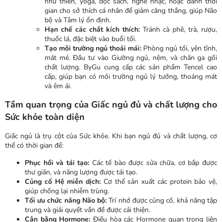
như thiền, yoga, đọc sách, nghe nhạc, hoặc dành thời
gian cho sở thích cá nhân để giảm căng thẳng, giúp Não
bộ và Tâm lý ổn định.
Hạn chế các chất kích thích:
Tránh cà phê, trà, rượu,
thuốc lá, đặc biệt vào buổi tối.
Tạo môi trường ngủ thoải mái:
Phòng ngủ tối, yên tĩnh,
mát mẻ. Đầu tư vào Giường ngủ, nệm, và chăn ga gối
chất lượng. ByGu cung cấp các sản phẩm Tencel cao
cấp, giúp bạn có môi trường ngủ lý tưởng, thoáng mát
và êm ái.
Tầm quan trọng của Giấc ngủ đủ và chất lượng cho
Sức khỏe toàn diện
Giấc ngủ là trụ cột của Sức khỏe. Khi bạn ngủ đủ và chất lượng, cơ
thể có thời gian để:
Phục hồi và tái tạo:
Các tế bào được sửa chữa, cơ bắp được
thư giãn, và năng lượng được tái tạo.
Củng cố Hệ miễn dịch:
Cơ thể sản xuất các protein bảo vệ,
giúp chống lại nhiễm trùng.
Tối ưu chức năng Não bộ:
Trí nhớ được củng cố, khả năng tập
trung và giải quyết vấn đề được cải thiện.
Cân bằng Hormone:
Điều hòa các Hormone quan trọng liên