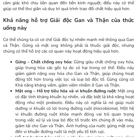
cảm giác khó chịu liên quan đến tiền kinh nguyệt, điều này có thể
giúp cơ thể thư giãn và duy trì quá trình trao đổi chất hiệu quả hơn.
Khả năng hỗ trợ Giải độc Gan và Thận của thức
uống này
Cơ thể chúng ta có cơ chế Giải độc tự nhiên mạnh mẽ thông qua Gan
và Thận. Gừng và mật ong không phải là thuốc giải độc, nhưng
chúng có thể hỗ trợ các cơ quan này hoạt động hiệu quả hơn.
Gừng – Chất chống oxy hóa:
Gừng giàu chất chống oxy hóa,
giúp trung hòa các gốc tự do có hại trong cơ thể. Điều này
giảm gánh nặng oxy hóa cho Gan và Thận, giúp chúng hoạt
động tốt hơn trong việc lọc và loại bỏ độc tố. Gừng cũng có
Khả năng kháng viêm, giảm viêm nhiễm ở Gan và Thận.
Mật ong – Hỗ trợ tiêu hóa và vi khuẩn đường ruột:
Mật ong
có đặc tính kháng khuẩn tự nhiên, và đặc biệt là khả năng hoạt
động như một prebiotic. Điều này có nghĩa là nó giúp nuôi
dưỡng vi khuẩn có lợi trong đường ruột (microbiome). Một hệ
vi khuẩn đường ruột khỏe mạnh đóng vai trò quan trọng
trong việc xử lý và loại bỏ độc tố trước khi chúng đi vào máu,
giảm tải cho Gan và Thận. Ảnh hưởng của nước gừng mật ong
đến vi khuẩn đường ruột là một yếu tố tích cực.