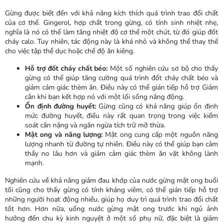
Gừng được biết đến với khả năng kích thích quá trình trao đổi chất
của cơ thể. Gingerol, hợp chất trong gừng, có tính sinh nhiệt nhẹ,
nghĩa là nó có thể làm tăng nhiệt độ cơ thể một chút, từ đó giúp đốt
cháy calo. Tuy nhiên, tác động này là khá nhỏ và không thể thay thế
cho việc tập thể dục hoặc chế độ ăn kiêng.
Hỗ trợ đốt cháy chất béo:
Một số nghiên cứu sơ bộ cho thấy
gừng có thể giúp tăng cường quá trình đốt cháy chất béo và
giảm cảm giác thèm ăn. Điều này có thể gián tiếp hỗ trợ Giảm
cân khi bạn kết hợp nó với một lối sống năng động.
Ổn định đường huyết:
Gừng cũng có khả năng giúp ổn định
mức đường huyết, điều này rất quan trọng trong việc kiểm
soát cân nặng và ngăn ngừa tích trữ mỡ thừa.
Mật ong và năng lượng:
Mật ong cung cấp một nguồn năng
lượng nhanh từ đường tự nhiên. Điều này có thể giúp bạn cảm
thấy no lâu hơn và giảm cảm giác thèm ăn vặt không lành
mạnh.
Nghiên cứu về khả năng giảm đau khớp của nước gừng mật ong buổi
tối cũng cho thấy gừng có tính kháng viêm, có thể gián tiếp hỗ trợ
những người hoạt động nhiều, giúp họ duy trì quá trình trao đổi chất
tốt hơn. Hơn nữa, uống nước gừng mật ong trước khi ngủ ảnh
hưởng đến chu kỳ kinh nguyệt ở một số phụ nữ, đặc biệt là giảm