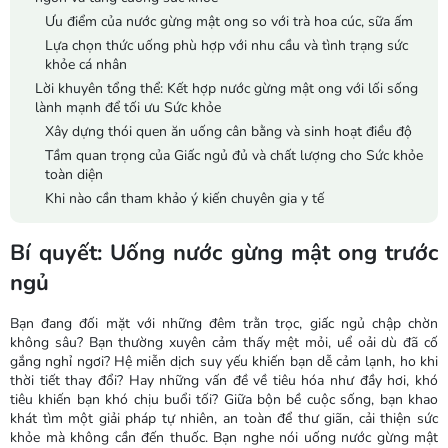
Ưu điểm của nước gừng mật ong so với trà hoa cúc, sữa ấm
Lựa chọn thức uống phù hợp với nhu cầu và tình trạng sức
khỏe cá nhân
Lời khuyên tổng thể: Kết hợp nước gừng mật ong với lối sống
lành mạnh để tối ưu Sức khỏe
Xây dựng thói quen ăn uống cân bằng và sinh hoạt điều độ
Tầm quan trọng của Giấc ngủ đủ và chất lượng cho Sức khỏe
toàn diện
Khi nào cần tham khảo ý kiến chuyên gia y tế
Bí quyết: Uống nước gừng mật ong trước
ngủ
Bạn đang đối mặt với những đêm trằn trọc, giấc ngủ chập chờn
không sâu? Bạn thường xuyên cảm thấy mệt mỏi, uể oải dù đã cố
gắng nghỉ ngơi? Hệ miễn dịch suy yếu khiến bạn dễ cảm lạnh, ho khi
thời tiết thay đổi? Hay những vấn đề về tiêu hóa như đầy hơi, khó
tiêu khiến bạn khó chịu buổi tối? Giữa bộn bề cuộc sống, bạn khao
khát tìm một giải pháp tự nhiên, an toàn để thư giãn, cải thiện sức
khỏe mà không cần đến thuốc. Bạn nghe nói uống nước gừng mật