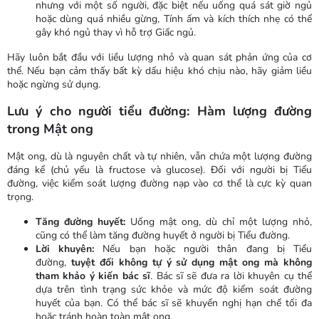
nhưng với một số người, đặc biệt nếu uống quá sát giờ ngủ
hoặc dùng quá nhiều gừng, Tính ấm và kích thích nhẹ có thể
gây khó ngủ thay vì hỗ trợ Giấc ngủ.
Hãy luôn bắt đầu với liều lượng nhỏ và quan sát phản ứng của cơ
thể. Nếu bạn cảm thấy bất kỳ dấu hiệu khó chịu nào, hãy giảm liều
hoặc ngừng sử dụng.
Lưu ý cho người tiểu đường: Hàm lượng đường
trong Mật ong
Mật ong, dù là nguyên chất và tự nhiên, vẫn chứa một lượng đường
đáng kể (chủ yếu là fructose và glucose). Đối với người bị Tiểu
đường, việc kiểm soát lượng đường nạp vào cơ thể là cực kỳ quan
trọng.
Tăng đường huyết:
Uống mật ong, dù chỉ một lượng nhỏ,
cũng có thể làm tăng đường huyết ở người bị Tiểu đường.
Lời khuyên:
Nếu bạn hoặc người thân đang bị Tiểu
đường,
tuyệt đối không tự ý sử dụng mật ong mà không
tham khảo ý kiến bác sĩ
. Bác sĩ sẽ đưa ra lời khuyên cụ thể
dựa trên tình trạng sức khỏe và mức độ kiểm soát đường
huyết của bạn. Có thể bác sĩ sẽ khuyến nghị hạn chế tối đa
hoặc tránh hoàn toàn mật ong.