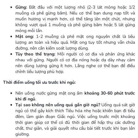
Gừng:
Bắt đầu với một lượng nhỏ (2-3 lát mỏng hoặc 1/2
muỗng cà phê gừng băm). Nếu cơ thể bạn dung nạp tốt và
muốn hương vị mạnh hơn, có thể tăng lên một chút, nhưng
không vượt quá 1 muỗng cà phê gừng băm hoặc 5 lát gừng
mỏng mỗi lần.
Mật ong:
1-2 muỗng cà phê mật ong nguyên chất là liều
lượng an toàn và hiệu quả. Mật ong tuy tốt nhưng vẫn chứa
đường, nên cần kiểm soát lượng dùng.
Tùy theo thể trạng:
Mỗi người có cơ địa và phản ứng khác
nhau với gừng. Người có cơ địa nóng hoặc dạ dày nhạy cảm
nên dùng lượng gừng ít hơn. Lắng nghe cơ thể bạn để điều
chỉnh liều lượng phù hợp.
Thời điểm uống tối ưu trước khi ngủ:
Nên uống nước gừng mật ong ấm
khoảng 30-60 phút trước
khi đi ngủ
.
Tại sao không nên uống quá gần giờ ngủ?
Uống quá sát giờ
ngủ có thể gây kích thích Tiêu hóa nhẹ hoặc khiến bạn đi tiểu
đêm, làm gián đoạn Giấc ngủ. Việc uống trước một khoảng
thời gian giúp cơ thể có đủ thời gian để hấp thụ các dưỡng
chất, thư giãn, và giải quyết nhu cầu bài tiết trước khi bạn lên
giường.