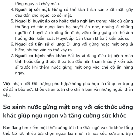
tăng nguy cơ chảy máu.
Người bị sỏi mật:
Gừng có thể kích thích sản xuất mật, gây
đau đớn cho người có sỏi mật.
Người bị huyết áp cao hoặc thấp nghiêm trọng:
Mặc dù gừng
thường có tác dụng làm hạ huyết áp nhẹ, nhưng ở những
người có huyết áp không ổn định, việc uống gừng có thể ảnh
hưởng đến kiểm soát Huyết áp. Cần tham khảo ý kiến bác sĩ.
Người có tiền sử dị ứng:
Dị ứng với gừng hoặc mật ong là
hiếm, nhưng vẫn có thể xảy ra.
Người có bệnh nền khác:
Bất kỳ ai đang điều trị bệnh mãn
tính hoặc dùng thuốc theo toa đều nên tham khảo ý kiến bác
sĩ trước khi thêm nước gừng mật ong vào chế độ ăn hàng
ngày.
Việc nhận biết Đối tượng phù hợp/không phù hợp là rất quan trọng
để đảm bảo Sức khỏe và an toàn cho chính bạn và những người thân
yêu.
So sánh nước gừng mật ong với các thức uống
khác giúp ngủ ngon và tăng cường sức khỏe
Bạn đang tìm kiếm một thức uống tốt cho Giấc ngủ và sức khỏe tổng
thể. Có rất nhiều lựa chọn ngoài kia như Trà hoa cúc, sữa ấm. Bạn