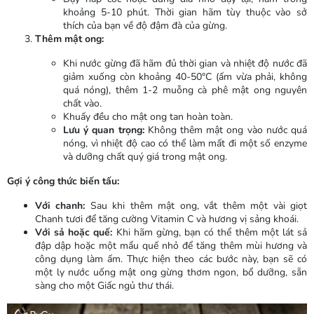
khoảng 5-10 phút. Thời gian hãm tùy thuộc vào sở
thích của bạn về độ đậm đà của gừng.
Thêm mật ong:
Khi nước gừng đã hãm đủ thời gian và nhiệt độ nước đã
giảm xuống còn khoảng 40-50°C (ấm vừa phải, không
quá nóng), thêm 1-2 muỗng cà phê mật ong nguyên
chất vào.
Khuấy đều cho mật ong tan hoàn toàn.
Lưu ý quan trọng:
Không thêm mật ong vào nước quá
nóng, vì nhiệt độ cao có thể làm mất đi một số enzyme
và dưỡng chất quý giá trong mật ong.
Gợi ý công thức biến tấu:
Với chanh:
Sau khi thêm mật ong, vắt thêm một vài giọt
Chanh tươi để tăng cường Vitamin C và hương vị sảng khoái.
Với sả hoặc quế:
Khi hãm gừng, bạn có thể thêm một lát sả
đập dập hoặc một mẩu quế nhỏ để tăng thêm mùi hương và
công dụng làm ấm. Thực hiện theo các bước này, bạn sẽ có
một ly nước uống mật ong gừng thơm ngon, bổ dưỡng, sẵn
sàng cho một Giấc ngủ thư thái.