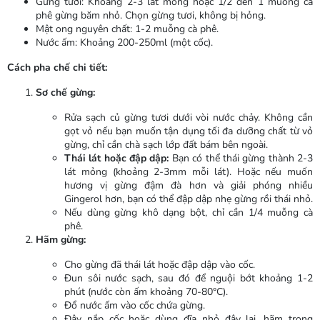
Gừng tươi: Khoảng 2-3 lát mỏng hoặc 1/2 đến 1 muỗng cà
phê gừng băm nhỏ. Chọn gừng tươi, không bị hỏng.
Mật ong nguyên chất: 1-2 muỗng cà phê.
Nước ấm: Khoảng 200-250ml (một cốc).
Cách pha chế chi tiết:
Sơ chế gừng:
Rửa sạch củ gừng tươi dưới vòi nước chảy. Không cần
gọt vỏ nếu bạn muốn tận dụng tối đa dưỡng chất từ vỏ
gừng, chỉ cần chà sạch lớp đất bám bên ngoài.
Thái lát hoặc đập dập:
Bạn có thể thái gừng thành 2-3
lát mỏng (khoảng 2-3mm mỗi lát). Hoặc nếu muốn
hương vị gừng đậm đà hơn và giải phóng nhiều
Gingerol hơn, bạn có thể đập dập nhẹ gừng rồi thái nhỏ.
Nếu dùng gừng khô dạng bột, chỉ cần 1/4 muỗng cà
phê.
Hãm gừng:
Cho gừng đã thái lát hoặc đập dập vào cốc.
Đun sôi nước sạch, sau đó để nguội bớt khoảng 1-2
phút (nước còn ấm khoảng 70-80°C).
Đổ nước ấm vào cốc chứa gừng.
Đậy nắp cốc hoặc dùng đĩa nhỏ đậy lại, hãm trong