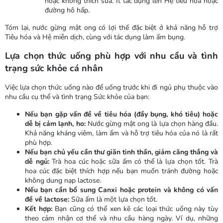
hoặc không thích sữa. Ít tác dụng lên Hệ tiêu hóa hoặc
đường hô hấp.
Tóm lại, nước gừng mật ong có lợi thế đặc biệt ở khả năng hỗ trợ
Tiêu hóa và Hệ miễn dịch, cùng với tác dụng làm ấm bụng.
Lựa chọn thức uống phù hợp với nhu cầu và tình
trạng sức khỏe cá nhân
Việc lựa chọn thức uống nào để uống trước khi đi ngủ phụ thuộc vào
nhu cầu cụ thể và tình trạng Sức khỏe của bạn:
Nếu bạn gặp vấn đề về tiêu hóa (đầy bụng, khó tiêu) hoặc
dễ bị cảm lạnh, ho:
Nước gừng mật ong là lựa chọn hàng đầu.
Khả năng kháng viêm, làm ấm và hỗ trợ tiêu hóa của nó là rất
phù hợp.
Nếu bạn chủ yếu cần thư giãn tinh thần, giảm căng thẳng và
dễ ngủ:
Trà hoa cúc hoặc sữa ấm có thể là lựa chọn tốt. Trà
hoa cúc đặc biệt thích hợp nếu bạn muốn tránh đường hoặc
không dung nạp lactose.
Nếu bạn cần bổ sung Canxi hoặc protein và không có vấn
đề về lactose:
Sữa ấm là một lựa chọn tốt.
Kết hợp:
Bạn cũng có thể xen kẽ các loại thức uống này tùy
theo cảm nhận cơ thể và nhu cầu hàng ngày. Ví dụ, những