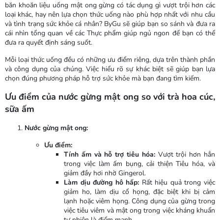
băn khoăn liệu uống mật ong gừng có tác dụng gì vượt trội hơn các
loại khác, hay nên lựa chọn thức uống nào phù hợp nhất với nhu cầu
và tình trạng sức khỏe cá nhân? ByGu sẽ giúp bạn so sánh và đưa ra
cái nhìn tổng quan về các Thực phẩm giúp ngủ ngon để bạn có thể
đưa ra quyết định sáng suốt.
Mỗi loại thức uống đều có những ưu điểm riêng, dựa trên thành phần
và công dụng của chúng. Việc hiểu rõ sự khác biệt sẽ giúp bạn lựa
chọn đúng phương pháp hỗ trợ sức khỏe mà bạn đang tìm kiếm.
Ưu điểm của nước gừng mật ong so với trà hoa cúc,
sữa ấm
Nước gừng mật ong:
Ưu điểm:
Tính ấm và hỗ trợ tiêu hóa:
Vượt trội hơn hẳn
trong việc làm ấm bụng, cải thiện Tiêu hóa, và
giảm đầy hơi nhờ Gingerol.
Làm dịu đường hô hấp:
Rất hiệu quả trong việc
giảm ho, làm dịu cổ họng, đặc biệt khi bị cảm
lạnh hoặc viêm họng. Công dụng của gừng trong
việc tiêu viêm và mật ong trong việc kháng khuẩn
tự nhiên là điểm mạnh.