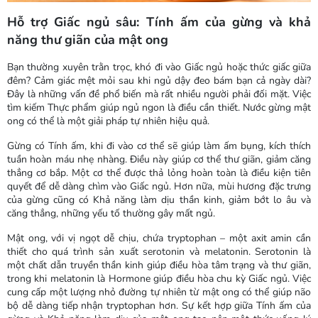
Hỗ trợ Giấc ngủ sâu: Tính ấm của gừng và khả
năng thư giãn của mật ong
Bạn thường xuyên trằn trọc, khó đi vào Giấc ngủ hoặc thức giấc giữa
đêm? Cảm giác mệt mỏi sau khi ngủ dậy đeo bám bạn cả ngày dài?
Đây là những vấn đề phổ biến mà rất nhiều người phải đối mặt. Việc
tìm kiếm Thực phẩm giúp ngủ ngon là điều cần thiết. Nước gừng mật
ong có thể là một giải pháp tự nhiên hiệu quả.
Gừng có Tính ấm, khi đi vào cơ thể sẽ giúp làm ấm bụng, kích thích
tuần hoàn máu nhẹ nhàng. Điều này giúp cơ thể thư giãn, giảm căng
thẳng cơ bắp. Một cơ thể được thả lỏng hoàn toàn là điều kiện tiên
quyết để dễ dàng chìm vào Giấc ngủ. Hơn nữa, mùi hương đặc trưng
của gừng cũng có Khả năng làm dịu thần kinh, giảm bớt lo âu và
căng thẳng, những yếu tố thường gây mất ngủ.
Mật ong, với vị ngọt dễ chịu, chứa tryptophan – một axit amin cần
thiết cho quá trình sản xuất serotonin và melatonin. Serotonin là
một chất dẫn truyền thần kinh giúp điều hòa tâm trạng và thư giãn,
trong khi melatonin là Hormone giúp điều hòa chu kỳ Giấc ngủ. Việc
cung cấp một lượng nhỏ đường tự nhiên từ mật ong có thể giúp não
bộ dễ dàng tiếp nhận tryptophan hơn. Sự kết hợp giữa Tính ấm của