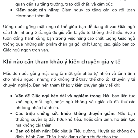
quan đến sự tăng trưởng, trao đổi chất, và cảm xúc.
Kiểm soát cân nặng:
Giảm nguy cơ tăng cân do rối loạn
Hormone thèm ăn.
Uống nước gừng mật ong có thể giúp bạn dễ dàng đi vào Giấc ngủ
sâu hơn, nhưng Giấc ngủ đủ giờ vẫn là yếu tố không thể thiếu. ByGu
luôn đồng hành cùng bạn trong việc nâng cao chất lượng Giấc ngủ
thông qua những sản phẩm chăn ga gối chất lượng cao, giúp bạn có
Giấc ngủ ngon trọn vẹn.
Khi nào cần tham khảo ý kiến chuyên gia y tế
Mặc dù nước gừng mật ong là một giải pháp tự nhiên và lành tính
cho nhiều người, nhưng nó không thể thay thế cho lời khuyên y tế
chuyên nghiệp. Bạn nên tham khảo ý kiến chuyên gia y tế khi:
Vấn đề Giấc ngủ kéo dài và nghiêm trọng:
Nếu bạn liên tục
khó ngủ, mất ngủ, hoặc ngủ không sâu giấc dù đã thử các
phương pháp tự nhiên.
Các triệu chứng sức khỏe không thuyên giảm:
Nếu bạn
thường xuyên bị đầy hơi, khó tiêu, hoặc cảm lạnh, ho liên tục
mà không cải thiện.
Bạn có bệnh nền:
Đặc biệt là Tiểu đường, Huyết áp không ổn
định, bệnh Gan, Thận, hoặc đang dùng thuốc theo toa.