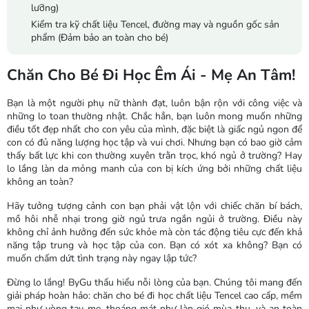
lưỡng)
Kiểm tra kỹ chất liệu Tencel, đường may và nguồn gốc sản
phẩm (Đảm bảo an toàn cho bé)
Chăn Cho Bé Đi Học Êm Ái - Mẹ An Tâm!
Bạn là một người phụ nữ thành đạt, luôn bận rộn với công việc và
những lo toan thường nhật. Chắc hẳn, bạn luôn mong muốn những
điều tốt đẹp nhất cho con yêu của mình, đặc biệt là giấc ngủ ngon để
con có đủ năng lượng học tập và vui chơi. Nhưng bạn có bao giờ cảm
thấy bất lực khi con thường xuyên trằn trọc, khó ngủ ở trường? Hay
lo lắng làn da mỏng manh của con bị kích ứng bởi những chất liệu
không an toàn?
Hãy tưởng tượng cảnh con bạn phải vật lộn với chiếc chăn bí bách,
mồ hôi nhễ nhại trong giờ ngủ trưa ngắn ngủi ở trường. Điều này
không chỉ ảnh hưởng đến sức khỏe mà còn tác động tiêu cực đến khả
năng tập trung và học tập của con. Bạn có xót xa không? Bạn có
muốn chấm dứt tình trạng này ngay lập tức?
Đừng lo lắng! ByGu thấu hiểu nỗi lòng của bạn. Chúng tôi mang đến
giải pháp hoàn hảo: chăn cho bé đi học chất liệu Tencel cao cấp, mềm
mại như vòng tay mẹ, thoáng mát như làn gió mùa thu, và an toàn