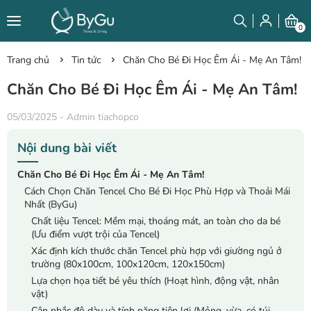
0
Trang chủ
Tin tức
Chăn Cho Bé Đi Học Êm Ái - Mẹ An Tâm!
Chăn Cho Bé Đi Học Êm Ái - Mẹ An Tâm!
05/03/2025
-
Admin tiachopco
Nội dung bài viết
Chăn Cho Bé Đi Học Êm Ái - Mẹ An Tâm!
Cách Chọn Chăn Tencel Cho Bé Đi Học Phù Hợp và Thoải Mái
Nhất (ByGu)
Chất liệu Tencel: Mềm mại, thoáng mát, an toàn cho da bé
(Ưu điểm vượt trội của Tencel)
Xác định kích thước chăn Tencel phù hợp với giường ngủ ở
trường (80x100cm, 100x120cm, 120x150cm)
Lựa chọn họa tiết bé yêu thích (Hoạt hình, động vật, nhân
vật)
Cân nhắc độ dày và tính năng tiện lợi (Mỏng, vừa, có túi