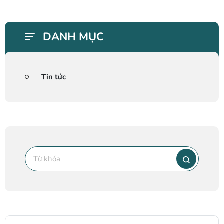
DANH MỤC
Tin tức