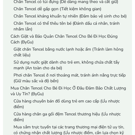
Chăn Tencel có túi đựng (Dễ dàng mang theo và cất giữ)
Chăn Tencel dễ gấp gọn (Tiết kiệm không gian)
Chăn Tencel kháng khuẩn tự nhiên (Đảm bảo vệ sinh cho bé)
Chăn Tencel có thể thêu tên bé (Đánh dấu cá nhân, tránh
nhầm lẫn)
Cách Giặt và Bảo Quản Chăn Tencel Cho Bé Đi Học Đúng
Cách (ByGu)
Giặt chăn Tencel bằng nước lạnh hoặc ấm (Tránh làm hỏng
chất liệu)
Sử dụng nước giặt dành cho trẻ em, không chứa chất tẩy
mạnh (An toàn cho da bé)
Phơi chăn Tencel ở nơi thoáng mát, tránh ánh nắng trực tiếp
(Giữ màu sắc và độ bền)
Mua Chăn Tencel Cho Bé Đi Học Ở Đâu Đảm Bảo Chất Lượng
và Uy Tín? (ByGu)
Cửa hàng chuyên bán đồ dùng trẻ em cao cấp (Ưu nhược
điểm)
Cửa hàng chăn ga gối đệm Tencel thương hiệu (Ưu nhược
điểm)
Mua sắm trực tuyến tại các trang thương mại điện tử uy tín,
có chứng nhận chất lượng (Ưu nhược điểm, cần lựa chọn kỹ