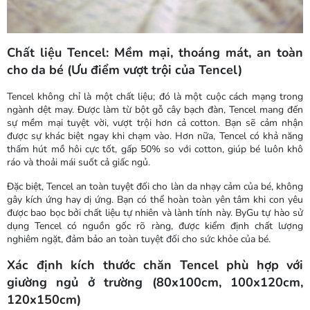
Chất liệu Tencel: Mềm mại, thoáng mát, an toàn
cho da bé (Ưu điểm vượt trội của Tencel)
Tencel không chỉ là một chất liệu; đó là một cuộc cách mạng trong
ngành dệt may. Được làm từ bột gỗ cây bạch đàn, Tencel mang đến
sự mềm mại tuyệt vời, vượt trội hơn cả cotton. Bạn sẽ cảm nhận
được sự khác biệt ngay khi chạm vào. Hơn nữa, Tencel có khả năng
thấm hút mồ hôi cực tốt, gấp 50% so với cotton, giúp bé luôn khô
ráo và thoải mái suốt cả giấc ngủ.
Đặc biệt, Tencel an toàn tuyệt đối cho làn da nhạy cảm của bé, không
gây kích ứng hay dị ứng. Bạn có thể hoàn toàn yên tâm khi con yêu
được bao bọc bởi chất liệu tự nhiên và lành tính này. ByGu tự hào sử
dụng Tencel có nguồn gốc rõ ràng, được kiểm định chất lượng
nghiêm ngặt, đảm bảo an toàn tuyệt đối cho sức khỏe của bé.
Xác định kích thước chăn Tencel phù hợp với
giường ngủ ở trường (80x100cm, 100x120cm,
120x150cm)