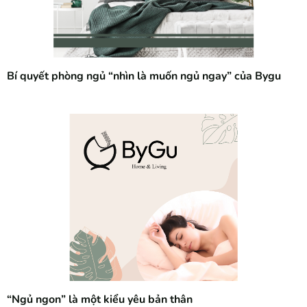
Bí quyết phòng ngủ “nhìn là muốn ngủ ngay” của Bygu
“Ngủ ngon” là một kiểu yêu bản thân