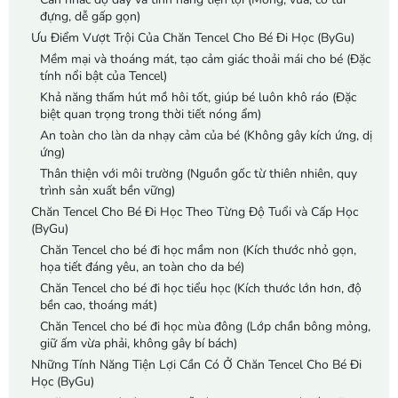
đựng, dễ gấp gọn)
Ưu Điểm Vượt Trội Của Chăn Tencel Cho Bé Đi Học (ByGu)
Mềm mại và thoáng mát, tạo cảm giác thoải mái cho bé (Đặc
tính nổi bật của Tencel)
Khả năng thấm hút mồ hôi tốt, giúp bé luôn khô ráo (Đặc
biệt quan trọng trong thời tiết nóng ẩm)
An toàn cho làn da nhạy cảm của bé (Không gây kích ứng, dị
ứng)
Thân thiện với môi trường (Nguồn gốc từ thiên nhiên, quy
trình sản xuất bền vững)
Chăn Tencel Cho Bé Đi Học Theo Từng Độ Tuổi và Cấp Học
(ByGu)
Chăn Tencel cho bé đi học mầm non (Kích thước nhỏ gọn,
họa tiết đáng yêu, an toàn cho da bé)
Chăn Tencel cho bé đi học tiểu học (Kích thước lớn hơn, độ
bền cao, thoáng mát)
Chăn Tencel cho bé đi học mùa đông (Lớp chần bông mỏng,
giữ ấm vừa phải, không gây bí bách)
Những Tính Năng Tiện Lợi Cần Có Ở Chăn Tencel Cho Bé Đi
Học (ByGu)