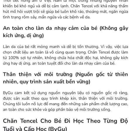
Thời tiết nóng ẩm ở Việt Nam là một trong những nguyên nhân
khiến bé khó ngủ và dễ bị cảm lạnh. Chăn Tencel với khả năng thấm
hút mồ hôi vượt trội sẽ giúp bé luôn khô ráo, thoáng mát, ngăn ngừa
tình trạng rôm sảy, mẩn ngứa và các bệnh về da.
An toàn cho làn da nhạy cảm của bé (Không gây
kích ứng, dị ứng)
Làn da của bé rất mỏng manh và dễ bị tổn thương. Vì vậy, việc lựa
chọn chất liệu an toàn là vô cùng quan trọng. Chăn Tencel được làm
từ 100% sợi tự nhiên, không chứa hóa chất độc hại, không gây kích
ứng hay dị ứng, an toàn tuyệt đối cho làn da nhạy cảm của bé.
Thân thiện với môi trường (Nguồn gốc từ thiên
nhiên, quy trình sản xuất bền vững)
ByGu cam kết sử dụng nguồn nguyên liệu có nguồn gốc rõ ràng,
được sản xuất theo quy trình khép kín, thân thiện với môi trường.
Chúng tôi luôn nỗ lực để mang đến những sản phẩm chất lượng cao,
an toàn cho sức khỏe và góp phần bảo vệ môi trường sống.
Chăn Tencel Cho Bé Đi Học Theo Từng Độ
Tuổi và Cấp Học (ByGu)