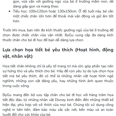
gọn, vừa vặn với giường ngủ của bé ở trường mầm non, dễ
dàng gấp gọn và mang theo.
Tiểu học: 100x120cm hoặc 130x150cm. Ở độ tuổi này, bé cần
một chiếc chăn lớn hơn để thoải mái vận động và giữ ấm tốt
hơn.
Trước khi mua, bạn nên đo kích thước giường ngủ của bé ở trường để
chọn được chiếc chăn vừa vặn nhất. ByGu cung cấp đa dạng kích
thước chăn cho bé đi học để bạn dễ dàng lựa chọn.
Lựa chọn họa tiết bé yêu thích (Hoạt hình, động
vật, nhân vật)
Họa tiết chăn không chỉ là yếu tố trang trí mà còn góp phần tạo nên
sự hứng thú và yêu thích cho bé. Hãy để con yêu tự do lựa chọn họa
tiết mà bé yêu thích, đó có thể là những nhân vật hoạt hình ngộ
nghĩnh, những con vật đáng yêu, hay những hình ảnh quen thuộc
trong cuộc sống.
ByGu mang đến bộ sưu tập chăn cho bé đi học với hàng trăm họa
tiết độc đáo, từ những nhân vật Disney kinh điển đến những thiết kế
hiện đại, phù hợp với sở thích của mọi bé. Chúng tôi sử dụng công
nghệ in tiên tiến, đảm bảo màu sắc sắc nét, bền màu và an toàn
tuyệt đối cho sức khỏe của bé.