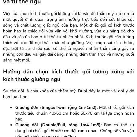
và tư thế ngủ
Việc lựa chọn kích thước gối không chỉ là vấn đề thẩm mỹ, nó còn là
một quyết định quan trọng ảnh hưởng trực tiếp đến sức khỏe cột
sống và chất lượng giấc ngủ của bạn. Một chiếc gối có kích thước
hoàn hảo là chiếc gối vừa vặn với khổ giường, vừa đủ nâng đỡ cho
đầu và cổ của bạn ở tư thế tự nhiên nhất. Kích thước gối cần tương
thích với các đồ nội thất khác như giường. Việc chọn sai kích thước,
đặc biệt là sai chiều cao, có thể là nguyên nhân thầm lặng gây ra
những cơn đau vai gáy dai dẳng, những đêm trằn trọc và những buổi
sáng mệt mỏi.
Hướng dẫn chọn kích thước gối tương xứng với
kích thước giường ngủ
Sự cân đối là chìa khóa của thẩm mỹ. Dưới đây là một vài gợi ý để
bạn lựa chọn:
Giường đơn (Single/Twin, rộng 1m-1m2):
Một chiếc gối kích
thước tiêu chuẩn 40x60 cm hoặc 50x70 cm là lựa chọn hoàn
hảo.
Giường đôi (Double/Full, rộng 1m4-1m5):
Bạn có thể sử
dụng hai chiếc gối 50x70 cm đặt cạnh nhau. Chúng sẽ vừa vặn
gần hết chiều ngang của giường.