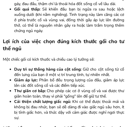
gáy, đau đầu, thậm chí là thoái hóa đốt sống cổ về lâu dài.
Gối quá thấp:
Sẽ khiến đầu bạn bị ngửa ra sau hoặc lệch
xuống dưới (khi nằm nghiêng). Tình trạng này làm căng các cơ
ở phía trước cổ và vùng vai, đồng thời gây áp lực lên đường
thở, có thể là nguyên nhân gây ra hoặc làm trầm trọng thêm
chứng ngủ ngáy.
Lợi ích của việc chọn đúng kích thước gối cho tư
thế ngủ
Một chiếc gối có kích thước và chiều cao lý tưởng sẽ:
Duy trì sự thẳng hàng của cột sống:
Giữ cho cột sống từ cổ
đến lưng của bạn ở một vị trí trung tính, tự nhiên nhất.
Giảm áp lực:
Phân bổ đều trọng lượng của đầu, giảm áp lực
lên các đốt sống cổ và các điểm tiếp xúc.
Thư giãn cơ bắp:
Cho phép các cơ ở vùng cổ và vai được thư
giãn hoàn toàn, thay vì phải "gồng" lên để giữ tư thế.
Cải thiện chất lượng giấc ngủ:
Khi cơ thể được thoải mái và
không bị đau nhức, bạn sẽ dễ dàng đi vào giấc ngủ sâu hơn, ít
bị tỉnh giấc hơn, và thức dậy với cảm giác được nghỉ ngơi thực
sự.