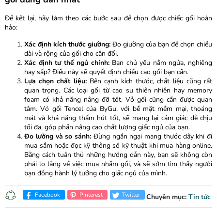
Để kết lại, hãy làm theo các bước sau để chọn được chiếc gối hoàn
hảo:
Xác định kích thước giường:
Đo giường của bạn để chọn chiều
dài và rộng của gối cho cân đối.
Xác định tư thế ngủ chính:
Bạn chủ yếu nằm ngửa, nghiêng
hay sấp? Điều này sẽ quyết định chiều cao gối bạn cần.
Lựa chọn chất liệu:
Bên cạnh kích thước, chất liệu cũng rất
quan trọng. Các loại gối từ cao su thiên nhiên hay memory
foam có khả năng nâng đỡ tốt. Vỏ gối cũng cần được quan
tâm. Vỏ gối Tencel của ByGu, với bề mặt mềm mại, thoáng
mát và khả năng thấm hút tốt, sẽ mang lại cảm giác dễ chịu
tối đa, góp phần nâng cao chất lượng giấc ngủ của bạn.
Đo lường và so sánh:
Đừng ngần ngại mang thước dây khi đi
mua sắm hoặc đọc kỹ thông số kỹ thuật khi mua hàng online.
Bằng cách tuân thủ những hướng dẫn này, bạn sẽ không còn
phải lo lắng về việc mua nhầm gối, và sẽ sớm tìm thấy người
bạn đồng hành lý tưởng cho giấc ngủ của mình.
Facebook
Pinterest
Twitter
Chuyên mục:
Tin tức