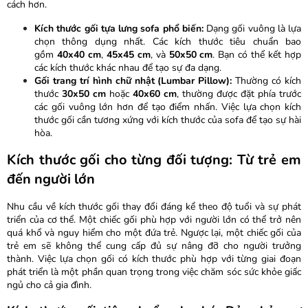
cách hơn.
Kích thước gối tựa lưng sofa phổ biến:
Dạng gối vuông là lựa
chọn thông dụng nhất. Các kích thước tiêu chuẩn bao
gồm
40x40 cm
,
45x45 cm
, và
50x50 cm
. Bạn có thể kết hợp
các kích thước khác nhau để tạo sự đa dạng.
Gối trang trí hình chữ nhật (Lumbar Pillow):
Thường có kích
thước
30x50 cm
hoặc
40x60 cm
, thường được đặt phía trước
các gối vuông lớn hơn để tạo điểm nhấn. Việc lựa chọn kích
thước gối cần tương xứng với kích thước của sofa để tạo sự hài
hòa.
Kích thước gối cho từng đối tượng: Từ trẻ em
đến người lớn
Nhu cầu về kích thước gối thay đổi đáng kể theo độ tuổi và sự phát
triển của cơ thể. Một chiếc gối phù hợp với người lớn có thể trở nên
quá khổ và nguy hiểm cho một đứa trẻ. Ngược lại, một chiếc gối của
trẻ em sẽ không thể cung cấp đủ sự nâng đỡ cho người trưởng
thành. Việc lựa chọn gối có kích thước phù hợp với từng giai đoạn
phát triển là một phần quan trọng trong việc chăm sóc sức khỏe giấc
ngủ cho cả gia đình.