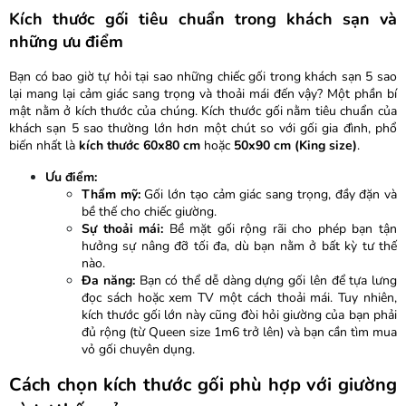
Kích thước gối tiêu chuẩn trong khách sạn và
những ưu điểm
Bạn có bao giờ tự hỏi tại sao những chiếc gối trong khách sạn 5 sao
lại mang lại cảm giác sang trọng và thoải mái đến vậy? Một phần bí
mật nằm ở kích thước của chúng. Kích thước gối nằm tiêu chuẩn của
khách sạn 5 sao thường lớn hơn một chút so với gối gia đình, phổ
biến nhất là
kích thước 60x80 cm
hoặc
50x90 cm (King size)
.
Ưu điểm:
Thẩm mỹ:
Gối lớn tạo cảm giác sang trọng, đầy đặn và
bề thế cho chiếc giường.
Sự thoải mái:
Bề mặt gối rộng rãi cho phép bạn tận
hưởng sự nâng đỡ tối đa, dù bạn nằm ở bất kỳ tư thế
nào.
Đa năng:
Bạn có thể dễ dàng dựng gối lên để tựa lưng
đọc sách hoặc xem TV một cách thoải mái. Tuy nhiên,
kích thước gối lớn này cũng đòi hỏi giường của bạn phải
đủ rộng (từ Queen size 1m6 trở lên) và bạn cần tìm mua
vỏ gối chuyên dụng.
Cách chọn kích thước gối phù hợp với giường