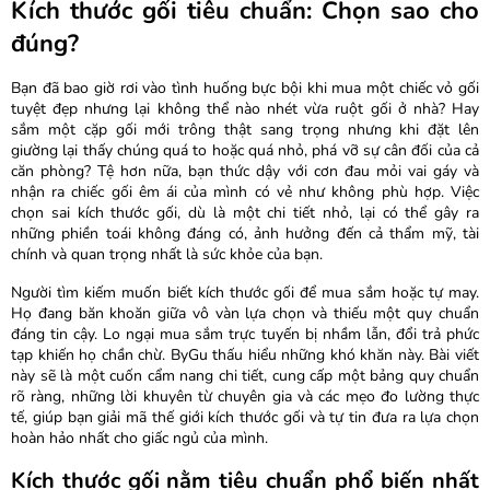
Kích thước gối tiêu chuẩn: Chọn sao cho
đúng?
Bạn đã bao giờ rơi vào tình huống bực bội khi mua một chiếc vỏ gối
tuyệt đẹp nhưng lại không thể nào nhét vừa ruột gối ở nhà? Hay
sắm một cặp gối mới trông thật sang trọng nhưng khi đặt lên
giường lại thấy chúng quá to hoặc quá nhỏ, phá vỡ sự cân đối của cả
căn phòng? Tệ hơn nữa, bạn thức dậy với cơn đau mỏi vai gáy và
nhận ra chiếc gối êm ái của mình có vẻ như không phù hợp. Việc
chọn sai kích thước gối, dù là một chi tiết nhỏ, lại có thể gây ra
những phiền toái không đáng có, ảnh hưởng đến cả thẩm mỹ, tài
chính và quan trọng nhất là sức khỏe của bạn.
Người tìm kiếm muốn biết kích thước gối để mua sắm hoặc tự may.
Họ đang băn khoăn giữa vô vàn lựa chọn và thiếu một quy chuẩn
đáng tin cậy. Lo ngại mua sắm trực tuyến bị nhầm lẫn, đổi trả phức
tạp khiến họ chần chừ. ByGu thấu hiểu những khó khăn này. Bài viết
này sẽ là một cuốn cẩm nang chi tiết, cung cấp một bảng quy chuẩn
rõ ràng, những lời khuyên từ chuyên gia và các mẹo đo lường thực
tế, giúp bạn giải mã thế giới kích thước gối và tự tin đưa ra lựa chọn
hoàn hảo nhất cho giấc ngủ của mình.
Kích thước gối nằm tiêu chuẩn phổ biến nhất