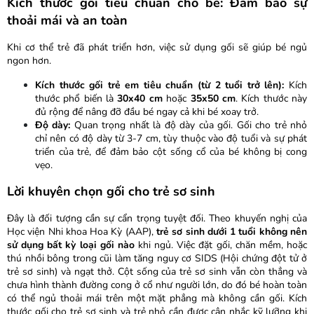
Kích thước gối tiêu chuẩn cho bé: Đảm bảo sự
thoải mái và an toàn
Khi cơ thể trẻ đã phát triển hơn, việc sử dụng gối sẽ giúp bé ngủ
ngon hơn.
Kích thước gối trẻ em tiêu chuẩn (từ 2 tuổi trở lên):
Kích
thước phổ biến là
30x40 cm
hoặc
35x50 cm
. Kích thước này
đủ rộng để nâng đỡ đầu bé ngay cả khi bé xoay trở.
Độ dày:
Quan trọng nhất là độ dày của gối. Gối cho trẻ nhỏ
chỉ nên có độ dày từ 3-7 cm, tùy thuộc vào độ tuổi và sự phát
triển của trẻ, để đảm bảo cột sống cổ của bé không bị cong
vẹo.
Lời khuyên chọn gối cho trẻ sơ sinh
Đây là đối tượng cần sự cẩn trọng tuyệt đối. Theo khuyến nghị của
Học viện Nhi khoa Hoa Kỳ (AAP),
trẻ sơ sinh dưới 1 tuổi không nên
sử dụng bất kỳ loại gối nào
khi ngủ. Việc đặt gối, chăn mềm, hoặc
thú nhồi bông trong cũi làm tăng nguy cơ SIDS (Hội chứng đột tử ở
trẻ sơ sinh) và ngạt thở. Cột sống của trẻ sơ sinh vẫn còn thẳng và
chưa hình thành đường cong ở cổ như người lớn, do đó bé hoàn toàn
có thể ngủ thoải mái trên một mặt phẳng mà không cần gối. Kích
thước gối cho trẻ sơ sinh và trẻ nhỏ cần được cân nhắc kỹ lưỡng khi