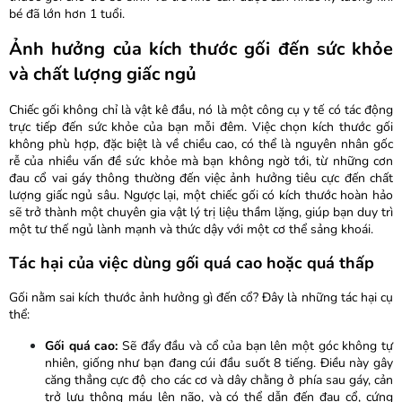
bé đã lớn hơn 1 tuổi.
Ảnh hưởng của kích thước gối đến sức khỏe
và chất lượng giấc ngủ
Chiếc gối không chỉ là vật kê đầu, nó là một công cụ y tế có tác động
trực tiếp đến sức khỏe của bạn mỗi đêm. Việc chọn kích thước gối
không phù hợp, đặc biệt là về chiều cao, có thể là nguyên nhân gốc
rễ của nhiều vấn đề sức khỏe mà bạn không ngờ tới, từ những cơn
đau cổ vai gáy thông thường đến việc ảnh hưởng tiêu cực đến chất
lượng giấc ngủ sâu. Ngược lại, một chiếc gối có kích thước hoàn hảo
sẽ trở thành một chuyên gia vật lý trị liệu thầm lặng, giúp bạn duy trì
một tư thế ngủ lành mạnh và thức dậy với một cơ thể sảng khoái.
Tác hại của việc dùng gối quá cao hoặc quá thấp
Gối nằm sai kích thước ảnh hưởng gì đến cổ? Đây là những tác hại cụ
thể:
Gối quá cao:
Sẽ đẩy đầu và cổ của bạn lên một góc không tự
nhiên, giống như bạn đang cúi đầu suốt 8 tiếng. Điều này gây
căng thẳng cực độ cho các cơ và dây chằng ở phía sau gáy, cản
trở lưu thông máu lên não, và có thể dẫn đến đau cổ, cứng