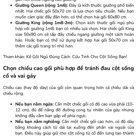
Giường Queen (rộng 1m6):
Đây là kích thước giường phổ biến
nhất. Hai chiếc gối 50x70 cm là lựa chọn tiêu chuẩn. Nếu bạn
muốn cảm giác đầy đặn hơn, có thể chọn hai gối 60x80 cm.
Giường King (rộng 1m8-2m):
Chọn kích thước gối ngủ phù
hợp với giường 1m8, bạn có nhiều lựa chọn. Hai chiếc gối King
size 50x90 cm sẽ lấp đầy chiều ngang giường một cách hoàn
hảo. Hoặc bạn có thể sử dụng kết hợp hai gối 50x70 cm và
thêm các gối trang trí nhỏ hơn.
Tham khảo:
Kê Gối Ngủ Đúng Cách: Cứu Tinh Cho Cột Sống Bạn!
Chọn chiều cao gối phù hợp để tránh đau cột sống
cổ và vai gáy
Chiều cao (hay độ dày) của gối còn quan trọng hơn cả chiều dài và
chiều rộng.
Nếu bạn nằm ngửa:
Cần một chiếc gối có độ cao vừa phải (10-
12 cm), đủ để nâng đỡ đường cong tự nhiên của gáy nhưng
không đẩy cằm bạn gập về phía ngực.
Nếu bạn nằm nghiêng:
Cần một chiếc gối cao hơn, có độ dày
bằng khoảng cách từ dái tai xuống đến phần vai ngoài của
bạn. Điều này giúp giữ cho cột sống từ cổ đến lưng tạo thành