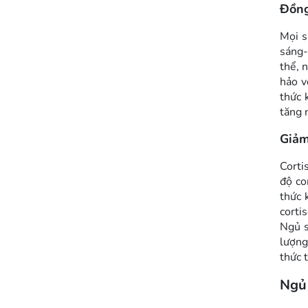
Đồng
Mọi s
sáng-
thể, 
hảo v
thức 
tăng 
Giảm
Corti
độ co
thức 
corti
Ngủ s
lượng
thức 
Ngủ 