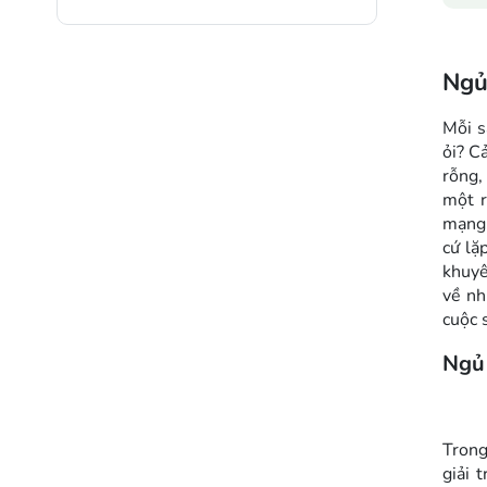
Ngủ
Mỗi s
ỏi? C
rỗng,
một r
mạng 
cứ lặ
khuyê
về nh
cuộc 
Ngủ 
Trong
giải 