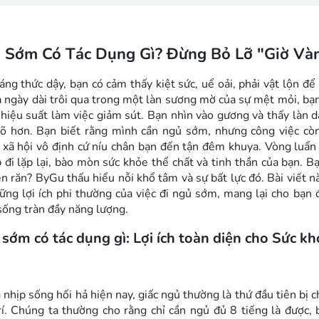
 Sớm Có Tác Dụng Gì? Đừng Bỏ Lỡ "Giờ Và
áng thức dậy, bạn có cảm thấy kiệt sức, uể oải, phải vật lộn đ
ả ngày dài trôi qua trong một làn sương mờ của sự mệt mỏi, bạn
 hiệu suất làm việc giảm sút. Bạn nhìn vào gương và thấy làn
õ hơn. Bạn biết rằng mình cần ngủ sớm, nhưng công việc cò
xã hội vô định cứ níu chân bạn đến tận đêm khuya. Vòng luẩn 
p đi lặp lại, bào mòn sức khỏe thể chất và tinh thần của bạn. Bạ
n răn? ByGu thấu hiểu nỗi khổ tâm và sự bất lực đó. Bài viết nà
ững lợi ích phi thường của việc đi ngủ sớm, mang lại cho bạn
sống tràn đầy năng lượng.
sớm có tác dụng gì: Lợi ích toàn diện cho Sức kh
 nhịp sống hối hả hiện nay, giấc ngủ thường là thứ đầu tiên bị c
trí. Chúng ta thường cho rằng chỉ cần ngủ đủ 8 tiếng là được,