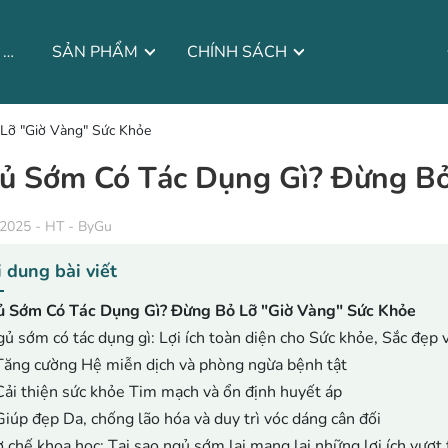
CÂU CHUYỆN THƯƠNG HIỆU
SẢN PHẨM
CHÍNH SÁCH
Lỡ "Giờ Vàng" Sức Khỏe
ủ Sớm Có Tác Dụng Gì? Đừng Bỏ
/2025
-
HT - ByGu
 dung bài viết
 Sớm Có Tác Dụng Gì? Đừng Bỏ Lỡ "Giờ Vàng" Sức Khỏe
ủ sớm có tác dụng gì: Lợi ích toàn diện cho Sức khỏe, Sắc đẹp 
Tăng cường Hệ miễn dịch và phòng ngừa bệnh tật
Cải thiện sức khỏe Tim mạch và ổn định huyết áp
Giúp đẹp Da, chống lão hóa và duy trì vóc dáng cân đối
 chế khoa học: Tại sao ngủ sớm lại mang lại những lợi ích vượt 