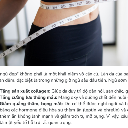
 ngủ đẹp" không phải là một khái niệm vô căn cứ. Làn da của b
an đêm, đặc biệt là trong những giờ ngủ sâu đầu tiên. Ngủ sớm 
Tăng sản xuất collagen:
Giúp da duy trì độ đàn hồi, săn chắc, 
Tăng cường lưu thông máu:
Mang oxy và dưỡng chất đến nuôi d
Giảm quầng thâm, bọng mắt:
Do cơ thể được nghỉ ngơi và t
bằng các hormone điều hòa sự thèm ăn (leptin và ghrelin) và 
thèm ăn không lành mạnh và giảm tích tụ mỡ bụng. Vì vậy, câu 
là một yếu tố hỗ trợ rất quan trọng.