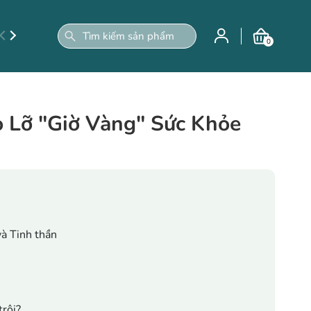
0
 Lỡ "Giờ Vàng" Sức Khỏe
và Tinh thần
trội?