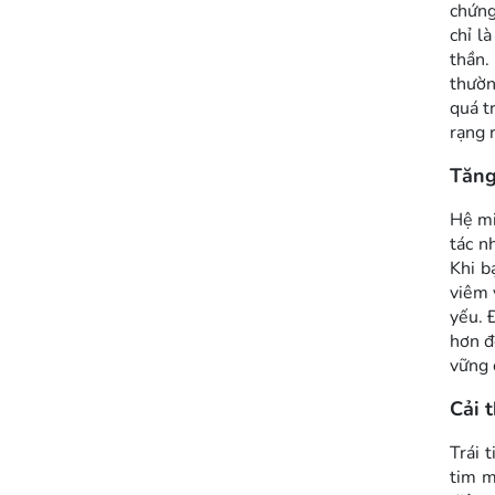
chứng
chỉ l
thần.
thườn
quá t
rạng 
Tăng
Hệ mi
tác n
Khi b
viêm 
yếu. 
hơn đ
vững 
Cải 
Trái 
tim m