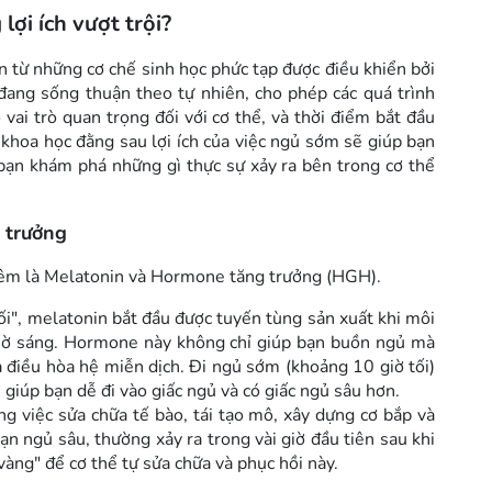
ợi ích vượt trội?
n từ những cơ chế sinh học phức tạp được điều khiển bởi
đang sống thuận theo tự nhiên, cho phép các quá trình
 vai trò quan trọng đối với cơ thể, và thời điểm bắt đầu
 khoa học đằng sau lợi ích của việc ngủ sớm sẽ giúp bạn
bạn khám phá những gì thực sự xảy ra bên trong cơ thể
 trưởng
 đêm là Melatonin và Hormone tăng trưởng (HGH).
", melatonin bắt đầu được tuyến tùng sản xuất khi môi
 giờ sáng. Hormone này không chỉ giúp bạn buồn ngủ mà
 điều hòa hệ miễn dịch. Đi ngủ sớm (khoảng 10 giờ tối)
 giúp bạn dễ đi vào giấc ngủ và có giấc ngủ sâu hơn.
g việc sửa chữa tế bào, tái tạo mô, xây dựng cơ bắp và
ạn ngủ sâu, thường xảy ra trong vài giờ đầu tiên sau khi
àng" để cơ thể tự sửa chữa và phục hồi này.