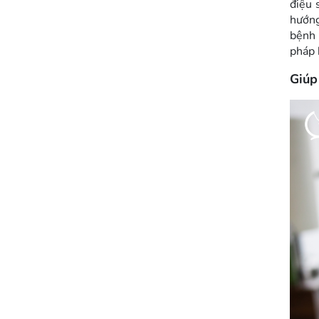
điệu 
hướng
bệnh 
pháp 
Giúp