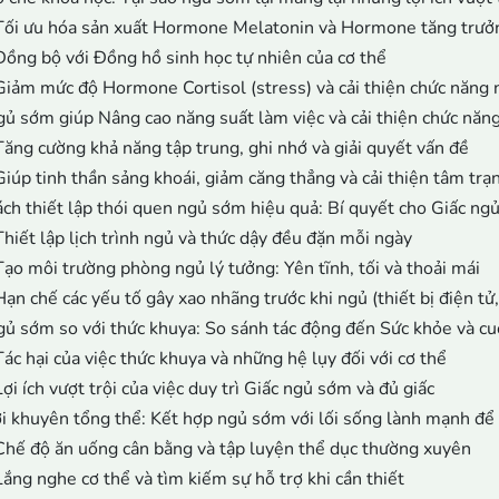
Tối ưu hóa sản xuất Hormone Melatonin và Hormone tăng trưở
Đồng bộ với Đồng hồ sinh học tự nhiên của cơ thể
Giảm mức độ Hormone Cortisol (stress) và cải thiện chức năng 
ủ sớm giúp Nâng cao năng suất làm việc và cải thiện chức năn
Tăng cường khả năng tập trung, ghi nhớ và giải quyết vấn đề
Giúp tinh thần sảng khoái, giảm căng thẳng và cải thiện tâm trạ
ch thiết lập thói quen ngủ sớm hiệu quả: Bí quyết cho Giấc ng
Thiết lập lịch trình ngủ và thức dậy đều đặn mỗi ngày
Tạo môi trường phòng ngủ lý tưởng: Yên tĩnh, tối và thoải mái
Hạn chế các yếu tố gây xao nhãng trước khi ngủ (thiết bị điện tử
ủ sớm so với thức khuya: So sánh tác động đến Sức khỏe và c
Tác hại của việc thức khuya và những hệ lụy đối với cơ thể
Lợi ích vượt trội của việc duy trì Giấc ngủ sớm và đủ giấc
i khuyên tổng thể: Kết hợp ngủ sớm với lối sống lành mạnh để 
Chế độ ăn uống cân bằng và tập luyện thể dục thường xuyên
Lắng nghe cơ thể và tìm kiếm sự hỗ trợ khi cần thiết