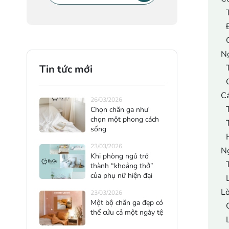
Ng
Tin tức mới
Cá
26/03/2026
Chọn chăn ga như
chọn một phong cách
sống
23/03/2026
Ng
Khi phòng ngủ trở
thành “khoảng thở”
của phụ nữ hiện đại
Lờ
23/03/2026
Một bộ chăn ga đẹp có
thể cứu cả một ngày tệ