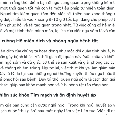
 minh rằng thời điểm bạn đi ngủ cũng quan trọng không kém t
à một thói quen tốt mà còn là một liệu pháp tự nhiên toàn diện
 Người tìm kiếm quan tâm đến việc cải thiện sức khỏe thông q
g được hiểu là vào khoảng 9-10 giờ tối, bạn đang cho phép cơ t
rình phục hồi và tái tạo quan trọng nhất. Từ việc củng cố hệ m
rỡ và một tinh thần minh mẫn, lợi ích của việc ngủ sớm là vô cùn
 cường Hệ miễn dịch và phòng ngừa bệnh tật
ễn dịch của chúng ta hoạt động như một đội quân tinh nhuệ, bả
hân gây bệnh khác. Và thời gian đội quân này "sửa chữa vũ khí" 
ạn ngủ sớm và đủ giấc, cơ thể sẽ sản xuất và giải phóng các c
và chống nhiễm trùng. Ngược lại, việc thức khuya làm giảm sản
Đây là lý do tại sao những người thường xuyên thiếu ngủ hoặc 
ể phục hồi sau bệnh. Duy trì thói quen ngủ sớm là cách đơn gi
chắc, giúp bạn khỏe mạnh hơn và ít bị bệnh tật tấn công hơn.
thiện sức khỏe Tim mạch và ổn định huyết áp
tim của bạn cũng cần được nghỉ ngơi. Trong khi ngủ, huyết áp
ạch được "thư giãn" sau một ngày làm việc liên tục. Việc đi n