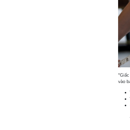
"Giấc
vào b