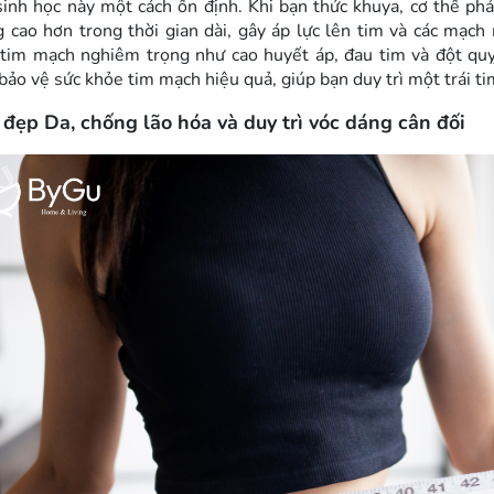
sinh học này một cách ổn định. Khi bạn thức khuya, cơ thể phải
 cao hơn trong thời gian dài, gây áp lực lên tim và các mạch
tim mạch nghiêm trọng như cao huyết áp, đau tim và đột quỵ
bảo vệ sức khỏe tim mạch hiệu quả, giúp bạn duy trì một trái t
 đẹp Da, chống lão hóa và duy trì vóc dáng cân đối