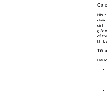
Cơ c
Những
chiếc
sinh 
giấc 
có th
khi b
Tối 
Hai l