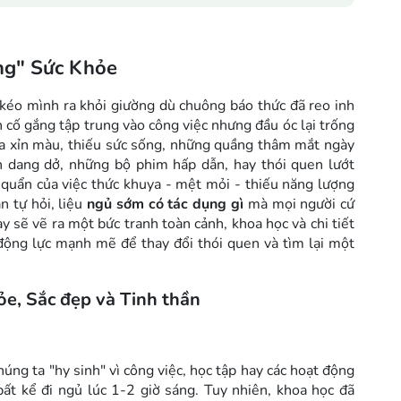
ng" Sức Khỏe
ể kéo mình ra khỏi giường dù chuông báo thức đã reo inh
 cố gắng tập trung vào công việc nhưng đầu óc lại trống
 da xỉn màu, thiếu sức sống, những quầng thâm mắt ngày
n dang dở, những bộ phim hấp dẫn, hay thói quen lướt
quẩn của việc thức khuya - mệt mỏi - thiếu năng lượng
n tự hỏi, liệu
ngủ sớm có tác dụng gì
mà mọi người cứ
y sẽ vẽ ra một bức tranh toàn cảnh, khoa học và chi tiết
 động lực mạnh mẽ để thay đổi thói quen và tìm lại một
ỏe, Sắc đẹp và Tinh thần
húng ta "hy sinh" vì công việc, học tập hay các hoạt động
 bất kể đi ngủ lúc 1-2 giờ sáng. Tuy nhiên, khoa học đã