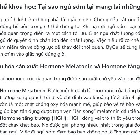
hế khoa học: Tại sao ngủ sớm lại mang lại những l
 lợi ích kể trên không phải là ngẫu nhiên. Chúng đều bắt nguồ
 đồng hồ bên trong cơ thể chúng ta. Khi bạn đi ngủ sớm, bạn 
hóa quan trọng diễn ra một cách tối ưu. Giấc ngủ chất lượng có
ngủ đó quyết định phần lớn đến chất lượng. Việc hiểu rõ cơ chế
êm niềm tin và động lực để thay đổi thói quen. ByGu sẽ cùng 
ạn chìm vào giấc ngủ đúng giờ.
ưu hóa sản xuất Hormone Melatonin và Hormone tăng
oại hormone cực kỳ quan trọng được sản xuất chủ yếu vào ban
Hormone Melatonin:
Được mệnh danh là "hormone của bóng tối
trường xung quanh tối đi và đạt đỉnh vào khoảng từ 2 đến 4
còn là một chất chống oxy hóa mạnh mẽ, giúp bảo vệ tế bào và
giúp bạn tận dụng được trọn vẹn "làn sóng" melatonin đầu tiên,
Hormone tăng trưởng (HGH):
HGH đóng vai trò thiết yếu tron
đốt cháy chất béo. Nó được giải phóng nhiều nhất trong giai đo
bạn ngủ. Việc đi ngủ sớm đảm bảo bạn không bỏ lỡ "khung giờ v