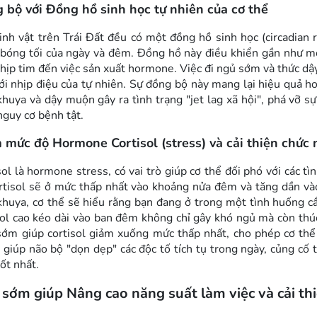
 bộ với Đồng hồ sinh học tự nhiên của cơ thể
inh vật trên Trái Đất đều có một đồng hồ sinh học (circadian 
bóng tối của ngày và đêm. Đồng hồ này điều khiển gần như mọi
nhịp tim đến việc sản xuất hormone. Việc đi ngủ sớm và thức d
ới nhịp điệu của tự nhiên. Sự đồng bộ này mang lại hiệu quả ho
khuya và dậy muộn gây ra tình trạng "jet lag xã hội", phá vỡ 
nguy cơ bệnh tật.
 mức độ Hormone Cortisol (stress) và cải thiện chức
sol là hormone stress, có vai trò giúp cơ thể đối phó với các 
rtisol sẽ ở mức thấp nhất vào khoảng nửa đêm và tăng dần vào
khuya, cơ thể sẽ hiểu rằng bạn đang ở trong một tình huống cần
sol cao kéo dài vào ban đêm không chỉ gây khó ngủ mà còn thúc
ớm giúp cortisol giảm xuống mức thấp nhất, cho phép cơ thể t
 giúp não bộ "dọn dẹp" các độc tố tích tụ trong ngày, củng cố
tốt nhất.
sớm giúp Nâng cao năng suất làm việc và cải th