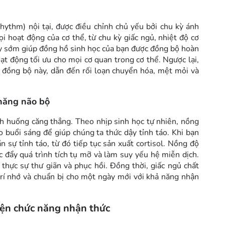
rhythm) nội tại, được điều chỉnh chủ yếu bởi chu kỳ ánh
 hoạt động của cơ thể, từ chu kỳ giấc ngủ, nhiệt độ cơ
ậy sớm giúp đồng hồ sinh học của bạn được đồng bộ hoàn
ạt động tối ưu cho mọi cơ quan trong cơ thể. Ngược lại,
sự đồng bộ này, dẫn đến rối loạn chuyển hóa, mệt mỏi và
 năng não bộ
tình huống căng thẳng. Theo nhịp sinh học tự nhiên, nồng
 buổi sáng để giúp chúng ta thức dậy tỉnh táo. Khi bạn
 sự tỉnh táo, từ đó tiếp tục sản xuất cortisol. Nồng độ
 đẩy quá trình tích tụ mỡ và làm suy yếu hệ miễn dịch.
hực sự thư giãn và phục hồi. Đồng thời, giấc ngủ chất
 trí nhớ và chuẩn bị cho một ngày mới với khả năng nhận
iện chức năng nhận thức