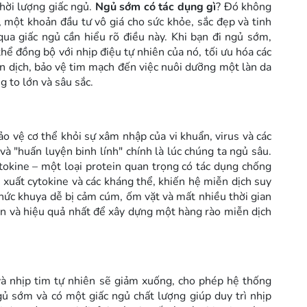
hời lượng giấc ngủ.
Ngủ sớm có tác dụng gì
? Đó không
, một khoản đầu tư vô giá cho sức khỏe, sắc đẹp và tinh
ua giấc ngủ cần hiểu rõ điều này. Khi bạn đi ngủ sớm,
hể đồng bộ với nhịp điệu tự nhiên của nó, tối ưu hóa các
iễn dịch, bảo vệ tim mạch đến việc nuôi dưỡng một làn da
g to lớn và sâu sắc.
o vệ cơ thể khỏi sự xâm nhập của vi khuẩn, virus và các
và "huấn luyện binh lính" chính là lúc chúng ta ngủ sâu.
ytokine – một loại protein quan trọng có tác dụng chống
 xuất cytokine và các kháng thể, khiến hệ miễn dịch suy
thức khuya dễ bị cảm cúm, ốm vặt và mất nhiều thời gian
ản và hiệu quả nhất để xây dựng một hàng rào miễn dịch
 và nhịp tim tự nhiên sẽ giảm xuống, cho phép hệ thống
gủ sớm và có một giấc ngủ chất lượng giúp duy trì nhịp