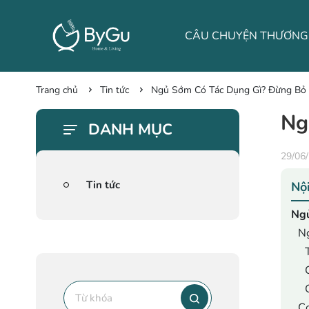
LIÊN HỆ
TIN TỨC
Trang chủ
Tin tức
Ngủ Sớm Có Tác Dụng Gì? Đừng Bỏ 
Ng
DANH MỤC
29/06
Tin tức
Nội
Ngủ
Ng
Cơ