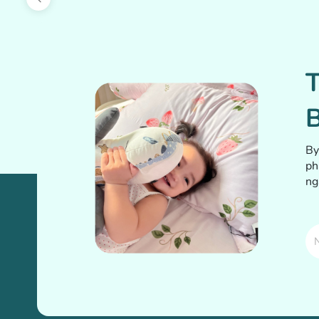
T
By
ph
ng